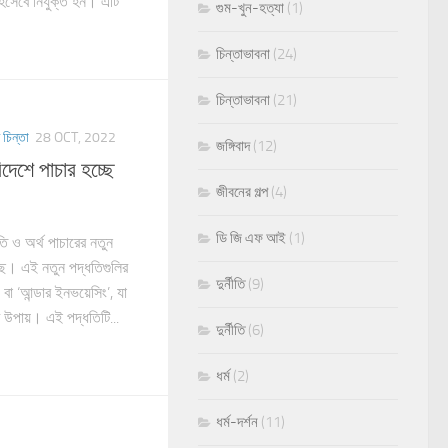
ী হিসেবে নিযুক্ত হন। এটি
গুম-খুন-হত্যা
(1)
চিন্তাভাবনা
(24)
চিন্তাভাবনা
(21)
 চিন্তা
28 OCT, 2022
জঙ্গিবাদ
(12)
িদেশে পাচার হচ্ছে
জীবনের গল্প
(4)
ডি জি এফ আই
(1)
ীতি ও অর্থ পাচারের নতুন
ে। এই নতুন পদ্ধতিগুলির
দুর্নীতি
(9)
বা ‘আন্ডার ইনভয়েসিং’, যা
ি উপায়। এই পদ্ধতিটি...
দুর্নীতি
(6)
ধর্ম
(2)
ধর্ম-দর্শন
(11)