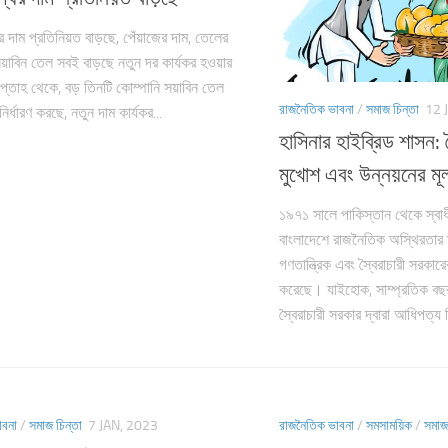
 দাম প্রতিনিয়ত বাড়ছে, পেঁয়াজের দাম, তেলের
য়াবিন তেল সবই বাড়ছে নতুন দর কার্যকর হওয়ার
তাহ থেকে, বড় তিনটি কোম্পানি সয়াবিন তেল
রাজনৈতিক ভাবনা
/
সমাজ চিন্তা
12 
নির্ধারণ করছে, নতুন দাম কার্যকর...
হাসিনার হাইব্রিড শাসন: স
মুখোশ এবং উন্নয়নের মূ
১৯৭১ সালে পাকিস্তান থেকে স্বা
বাংলাদেশে রাজনৈতিক অস্থিরতার দ
গণতান্ত্রিক এবং স্বৈরাচারী সরকার
করেছে। যাইহোক, সাম্প্রতিক বছর
স্বৈরাচারী সরকার দ্বারা আধিপত্য 
াবনা
/
সমাজ চিন্তা
7 JAN, 2023
রাজনৈতিক ভাবনা
/
সমসাময়িক
/
সমাজ