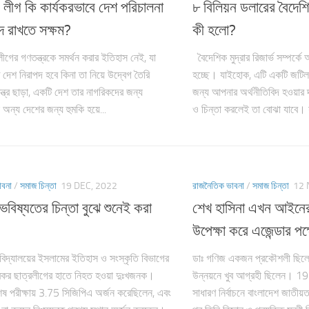
 লীগ কি কার্যকরভাবে দেশ পরিচালনা
৮ বিলিয়ন ডলারের বৈদেশিক
দ রাখতে সক্ষম?
কী হলো?
গের গণতন্ত্রকে সমর্থন করার ইতিহাস নেই, যা
বৈদেশিক মুদ্রার রিজার্ভ সম্পর্কে
 দেশ নিরাপদ হবে কিনা তা নিয়ে উদ্বেগ তৈরি
হচ্ছে। যাইহোক, এটি একটি জটিল
ত্র ছাড়া, একটি দেশ তার নাগরিকদের জন্য
জন্য আপনার অর্থনীতিবিদ হওয়ার
 অন্য দেশের জন্য হুমকি হয়ে...
ও চিন্তা করলেই তা বোঝা যাবে। য
াবনা
/
সমাজ চিন্তা
19 DEC, 2022
রাজনৈতিক ভাবনা
/
সমাজ চিন্তা
12 
বিষ্যতের চিন্তা বুঝে শুনেই করা
শেখ হাসিনা এখন আইনের
উপেক্ষা করে এজেন্ডার পক্
বিদ্যালয়ের ইসলামের ইতিহাস ও সংস্কৃতি বিভাগের
ডাঃ গণিজ একজন প্রকৌশলী ছিলে
বকর ছাত্রলীগের হাতে নিহত হওয়া দুঃখজনক।
উন্নয়নে খুব আগ্রহী ছিলেন। 197
েষ পরীক্ষায় 3.75 সিজিপিএ অর্জন করেছিলেন, এবং
সাধারণ নির্বাচনে বাংলাদেশ জাতীয়