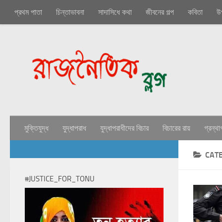
প্রথম পাতা
চিন্তাভাবনা
সাদাসিধে কথা
জীবনের গল্প
কবিতা
উ
মুক্তিযুদ্ধ
যুদ্ধাপরাধ
যুদ্ধাপরাধীদের বিচার
বিচারের রায়
গ্রন্থা
CAT
#JUSTICE_FOR_TONU