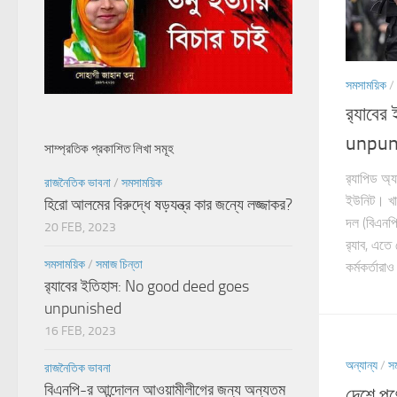
সমসাময়িক
/
র‍্যাব
unpun
সাম্প্রতিক প্রকাশিত লিখা সমূহ
র‌্যাপিড অ্
রাজনৈতিক ভাবনা
/
সমসাময়িক
ইউনিট। খাল
হিরো আলমের বিরুদ্ধে ষড়যন্ত্র কার জন্যে লজ্জাকর?
দল (বিএনপি
20 FEB, 2023
র‍্যাব, এতে
সমসাময়িক
/
সমাজ চিন্তা
কর্মকর্তারা
র‍্যাবের ইতিহাস: No good deed goes
unpunished
16 FEB, 2023
অন্যান্য
/
স
রাজনৈতিক ভাবনা
বিএনপি-র আন্দোলন আওয়ামীলীগের জন্য অন্যতম
দেশে পণ্