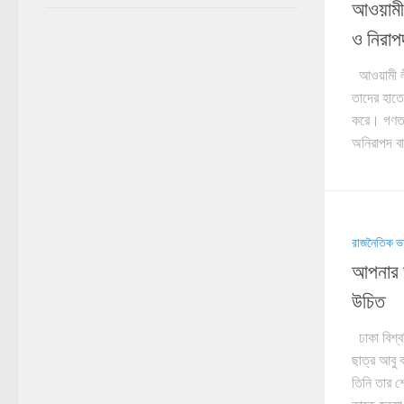
আওয়ামী
ও নিরাপ
আওয়ামী লী
তাদের হাতে
করে। গণতন্
অনিরাপদ বা
রাজনৈতিক ভ
আপনার ভ
উচিত
ঢাকা বিশ্ব
ছাত্র আবু 
তিনি তার শ