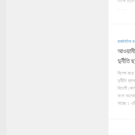
তাকে হত্যা
… ...
রাজনৈতিক ভ
আওয়ামী
দুর্নীতি 
বিশেষ করে 
দুর্নীতি ব্
বিদেশী কোম্
ফলে অনেক স
পাচ্ছে। এটি