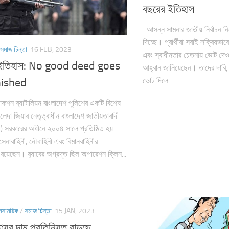
বছরের ইতিহাস
আসন্ন সামনার জাতীয় নির্বাচন নি
দিচ্ছে। প্রার্থীরা সবাই সক্রিয়ভাবে
সমাজ চিন্তা
16 FEB, 2023
এবং স্বাধীনতার চেতনায় ভোট দেও
ের ইতিহাস: No good deed goes
আহ্বান জানিয়েছেন। তাদের দাবি, 
ভোট দিলে...
ished
যাকশন ব্যাটালিয়ন বাংলাদেশ পুলিশের একটি বিশেষ
েদা জিয়ার নেতৃত্বাধীন বাংলাদেশ জাতীয়তাবাদী
) সরকারের অধীনে ২০০৪ সালে প্রতিষ্ঠিত হয়
 সেনাবাহিনী, নৌবাহিনী এবং বিমানবাহিনীর
ও রয়েছেন। র‌্যাবের অগ্রদূত ছিল অপারেশন ক্লিন...
মসাময়িক
/
সমাজ চিন্তা
15 JAN, 2023
যের দাম প্রতিনিয়ত বাড়ছে