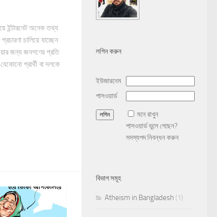
য়ে ইন্টারনেট অনেক তথ্য
 প্রচারণা চালিয়ে যাচ্ছেন
লগিন করুন
য়ার জন্য জনগণের প্রতি
যেকোনো প্রার্থী বা দলকে
ইউজারনেম
পাসওয়ার্ড
মনে রাখুন
পাসওয়ার্ড ভুলে গেছেন?
সদস্যপদ নিবন্ধন করুন
বিভাগ সমূহ
Atheism in Bangladesh
(1)