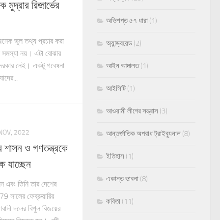
 মুদ্রার রিজার্ভের
অভিশপ্ত ৫৭ ধারা
(1)
 অনেক ভুল তথ্য প্রচার করা
অ্যান্ড্রয়েড
(2)
 সমস্যা নয়। এটা বোঝার
 দরকার নেই। একটু গবেষনা
আইন আদালত
(1)
াদের...
আইসিটি
(1)
আওয়ামী লীগের সন্ত্রাস
(3)
NOV, 2022
আন্তর্জাতিক অপরাধ ট্রাইব্যুনাল
(8)
 শাসন ও গণতন্ত্রকে
ইতিহাস
(1)
ষে যাচ্ছেন
একান্ত ভাবনা
(8)
ন এবং তিনি তার দেশের
9 সালের ফেব্রুয়ারির
কবিতা
(11)
তাবাদী দলের বিপুল বিজয়ের