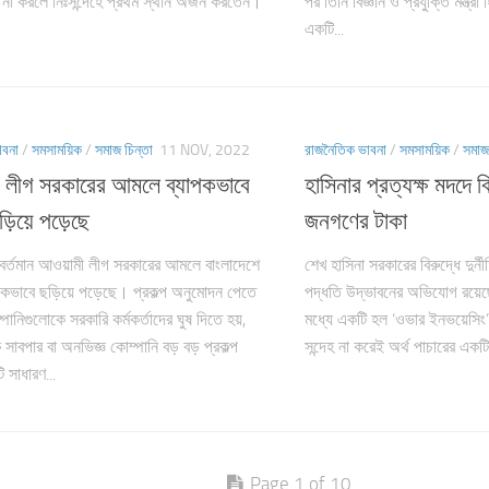
 না করলে নিঃসন্দেহে প্রথম স্থান অর্জন করতেন।
পর তিনি বিজ্ঞান ও প্রযুক্তি মন্ত্র
একটি...
াবনা
/
সমসাময়িক
/
সমাজ চিন্তা
11 NOV, 2022
রাজনৈতিক ভাবনা
/
সমসাময়িক
/
সমাজ
 লীগ সরকারের আমলে ব্যাপকভাবে
হাসিনার প্রত্যক্ষ মদদে ব
ছড়িয়ে পড়েছে
জনগণের টাকা
বর্তমান আওয়ামী লীগ সরকারের আমলে বাংলাদেশে
শেখ হাসিনা সরকারের বিরুদ্ধে দুর্ন
যাপকভাবে ছড়িয়ে পড়েছে। প্রকল্প অনুমোদন পেতে
পদ্ধতি উদ্ভাবনের অভিযোগ রয়েছ
পানিগুলোকে সরকারি কর্মকর্তাদের ঘুষ দিতে হয়,
মধ্যে একটি হল ‘ওভার ইনভয়েসিং’ 
াবপার বা অনভিজ্ঞ কোম্পানি বড় বড় প্রকল্প
সন্দেহ না করেই অর্থ পাচারের একট
 সাধারণ...
Page 1 of 10