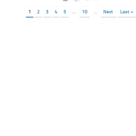
1
2
3
4
5
...
10
...
Next
Last »