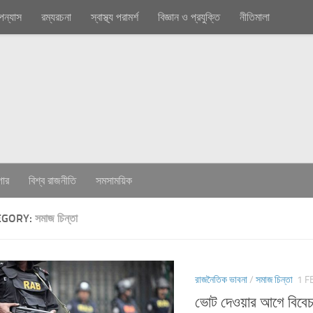
পন্যাস
রম্যরচনা
স্বাস্থ্য পরামর্শ
বিজ্ঞান ও প্রযুক্তি
নীতিমালা
গার
বিশ্ব রাজনীতি
সমসাময়িক
EGORY:
সমাজ চিন্তা
রাজনৈতিক ভাবনা
/
সমাজ চিন্তা
1 F
ভোট দেওয়ার আগে বিবেচ