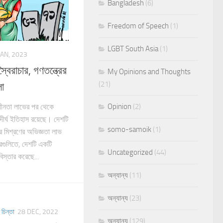
Bangladesh
(6)
Freedom of Speech
(1)
LGBT South Asia
(1)
JAN, 2023
্বৈরাচার, গণতন্ত্রের
My Opinions and Thoughts
(21)
লা
Opinion
(2)
ধীনতা লাভের পর থেকে
ীর্ঘ ইতিহাস রয়েছে। দেশটি
somo-samoik
(1)
ের মিশ্রণের অভিজ্ঞতা লাভ
গুলিতে, দেশটি একটি
Uncategorized
(44)
বিস্তার করেছে...
অন্যান্য
(11)
অন্যান্য
(23)
 চিন্তা
28 DEC, 2022
অন্যান্য
(129)